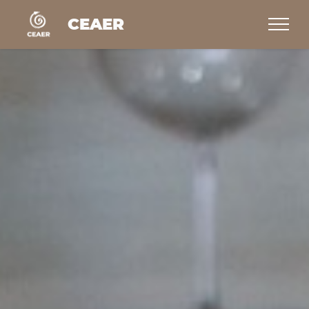
CEAER