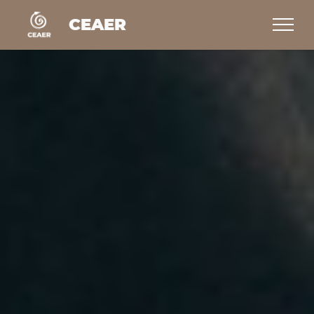
CEAER